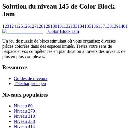
Solution du niveau 145 de Color Block
Jam
123
124
125
126
127
128
129
130
131
132
133
134
135
136
137
138
139
140
1
Color Block Jam
Un jeu de puzzle de blocs stimulant où vous organisez diverses
pièces colorées dans des espaces limités. Testez votre sens de
l'espace et vos compétences en planification à travers des niveaux de
plus en plus complexes.
Ressources
Guides de niveaux
Télécharger le jeu
Niveaux populaires
Niveau 80
Niveau 279
Niveau 318
Niveau 338
Niveau 414