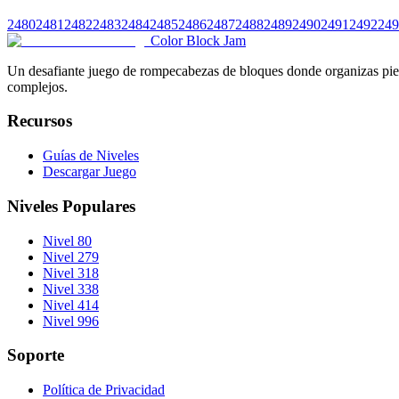
2480
2481
2482
2483
2484
2485
2486
2487
2488
2489
2490
2491
2492
249
Color Block Jam
Un desafiante juego de rompecabezas de bloques donde organizas pieza
complejos.
Recursos
Guías de Niveles
Descargar Juego
Niveles Populares
Nivel 80
Nivel 279
Nivel 318
Nivel 338
Nivel 414
Nivel 996
Soporte
Política de Privacidad