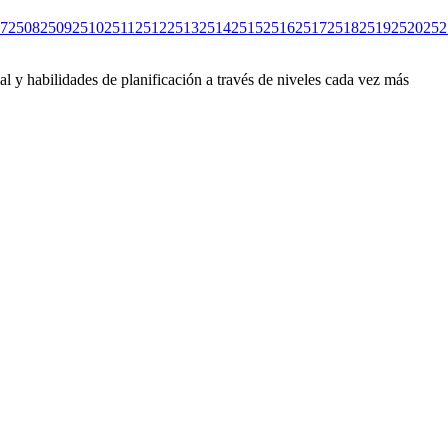
7
2508
2509
2510
2511
2512
2513
2514
2515
2516
2517
2518
2519
2520
252
l y habilidades de planificación a través de niveles cada vez más