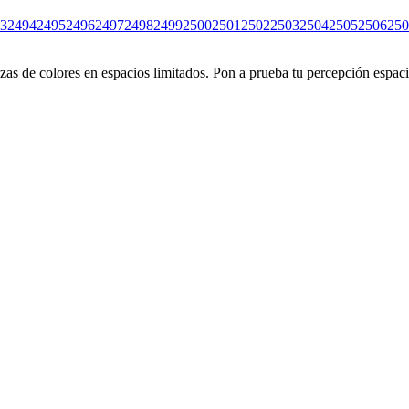
3
2494
2495
2496
2497
2498
2499
2500
2501
2502
2503
2504
2505
2506
250
s de colores en espacios limitados. Pon a prueba tu percepción espacia