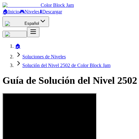
Color Block Jam
🏠
Inicio
🎮
Niveles
⬇️
Descargar
Español
🏠
Soluciones de Niveles
Solución del Nivel 2502 de Color Block Jam
Guía de Solución del Nivel 250