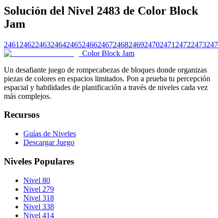
Solución del Nivel 2483 de Color Block
Jam
2461
2462
2463
2464
2465
2466
2467
2468
2469
2470
2471
2472
2473
247
Color Block Jam
Un desafiante juego de rompecabezas de bloques donde organizas
piezas de colores en espacios limitados. Pon a prueba tu percepción
espacial y habilidades de planificación a través de niveles cada vez
más complejos.
Recursos
Guías de Niveles
Descargar Juego
Niveles Populares
Nivel 80
Nivel 279
Nivel 318
Nivel 338
Nivel 414