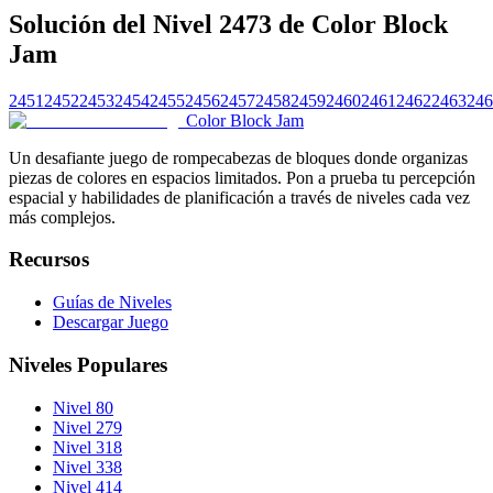
Solución del Nivel 2473 de Color Block
Jam
2451
2452
2453
2454
2455
2456
2457
2458
2459
2460
2461
2462
2463
246
Color Block Jam
Un desafiante juego de rompecabezas de bloques donde organizas
piezas de colores en espacios limitados. Pon a prueba tu percepción
espacial y habilidades de planificación a través de niveles cada vez
más complejos.
Recursos
Guías de Niveles
Descargar Juego
Niveles Populares
Nivel 80
Nivel 279
Nivel 318
Nivel 338
Nivel 414