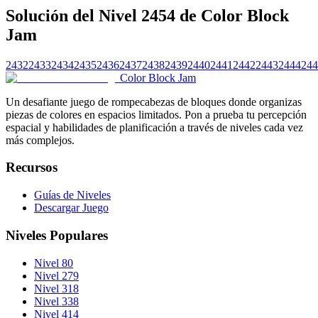
Solución del Nivel 2454 de Color Block
Jam
2432
2433
2434
2435
2436
2437
2438
2439
2440
2441
2442
2443
2444
244
Color Block Jam
Un desafiante juego de rompecabezas de bloques donde organizas
piezas de colores en espacios limitados. Pon a prueba tu percepción
espacial y habilidades de planificación a través de niveles cada vez
más complejos.
Recursos
Guías de Niveles
Descargar Juego
Niveles Populares
Nivel 80
Nivel 279
Nivel 318
Nivel 338
Nivel 414