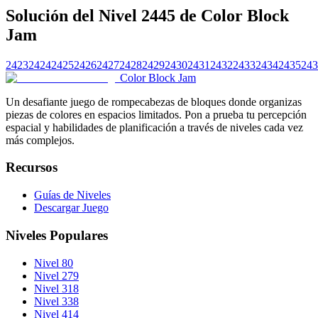
Solución del Nivel 2445 de Color Block
Jam
2423
2424
2425
2426
2427
2428
2429
2430
2431
2432
2433
2434
2435
243
Color Block Jam
Un desafiante juego de rompecabezas de bloques donde organizas
piezas de colores en espacios limitados. Pon a prueba tu percepción
espacial y habilidades de planificación a través de niveles cada vez
más complejos.
Recursos
Guías de Niveles
Descargar Juego
Niveles Populares
Nivel 80
Nivel 279
Nivel 318
Nivel 338
Nivel 414