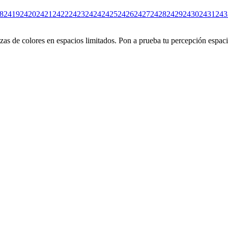
8
2419
2420
2421
2422
2423
2424
2425
2426
2427
2428
2429
2430
2431
243
s de colores en espacios limitados. Pon a prueba tu percepción espacia