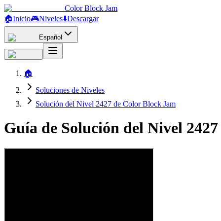
Color Block Jam
🏠
Inicio
🎮
Niveles
⬇️
Descargar
Español
🏠
Soluciones de Niveles
Solución del Nivel 2427 de Color Block Jam
Guía de Solución del Nivel 242