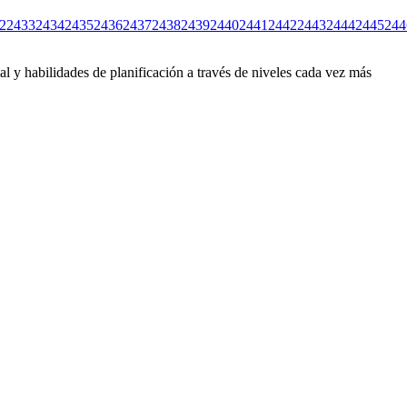
2
2433
2434
2435
2436
2437
2438
2439
2440
2441
2442
2443
2444
2445
244
l y habilidades de planificación a través de niveles cada vez más