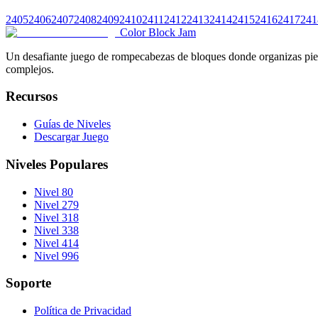
2405
2406
2407
2408
2409
2410
2411
2412
2413
2414
2415
2416
2417
241
Color Block Jam
Un desafiante juego de rompecabezas de bloques donde organizas pieza
complejos.
Recursos
Guías de Niveles
Descargar Juego
Niveles Populares
Nivel 80
Nivel 279
Nivel 318
Nivel 338
Nivel 414
Nivel 996
Soporte
Política de Privacidad