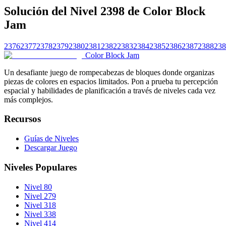
Solución del Nivel 2398 de Color Block
Jam
2376
2377
2378
2379
2380
2381
2382
2383
2384
2385
2386
2387
2388
238
Color Block Jam
Un desafiante juego de rompecabezas de bloques donde organizas
piezas de colores en espacios limitados. Pon a prueba tu percepción
espacial y habilidades de planificación a través de niveles cada vez
más complejos.
Recursos
Guías de Niveles
Descargar Juego
Niveles Populares
Nivel 80
Nivel 279
Nivel 318
Nivel 338
Nivel 414