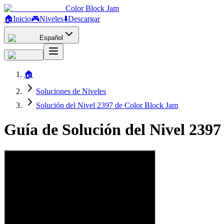
Color Block Jam
🏠
Inicio
🎮
Niveles
⬇️
Descargar
Español
🏠
Soluciones de Niveles
Solución del Nivel 2397 de Color Block Jam
Guía de Solución del Nivel 239