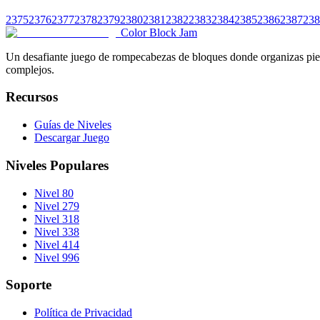
2375
2376
2377
2378
2379
2380
2381
2382
2383
2384
2385
2386
2387
238
Color Block Jam
Un desafiante juego de rompecabezas de bloques donde organizas pieza
complejos.
Recursos
Guías de Niveles
Descargar Juego
Niveles Populares
Nivel 80
Nivel 279
Nivel 318
Nivel 338
Nivel 414
Nivel 996
Soporte
Política de Privacidad