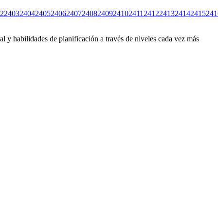
2
2403
2404
2405
2406
2407
2408
2409
2410
2411
2412
2413
2414
2415
241
l y habilidades de planificación a través de niveles cada vez más