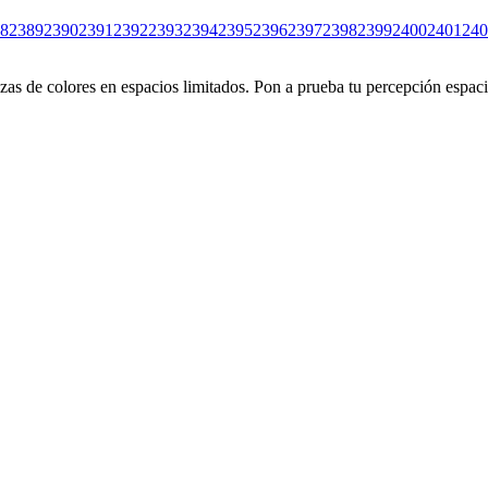
8
2389
2390
2391
2392
2393
2394
2395
2396
2397
2398
2399
2400
2401
240
s de colores en espacios limitados. Pon a prueba tu percepción espacia