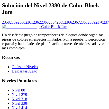
Solución del Nivel 2380 de Color Block
Jam
2358
2359
2360
2361
2362
2363
2364
2365
2366
2367
2368
2369
2370
237
Color Block Jam
Un desafiante juego de rompecabezas de bloques donde organizas
piezas de colores en espacios limitados. Pon a prueba tu percepción
espacial y habilidades de planificación a través de niveles cada vez
más complejos.
Recursos
Guías de Niveles
Descargar Juego
Niveles Populares
Nivel 80
Nivel 279
Nivel 318
Nivel 338
Nivel 414