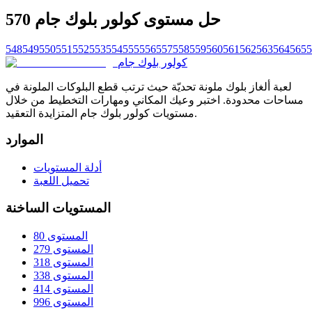
حل مستوى كولور بلوك جام 570
548
549
550
551
552
553
554
555
556
557
558
559
560
561
562
563
564
565
5
كولور بلوك جام
لعبة ألغاز بلوك ملونة تحديّة حيث ترتب قطع البلوكات الملونة في
مساحات محدودة. اختبر وعيك المكاني ومهارات التخطيط من خلال
مستويات كولور بلوك جام المتزايدة التعقيد.
الموارد
أدلة المستويات
تحميل اللعبة
المستويات الساخنة
المستوى 80
المستوى 279
المستوى 318
المستوى 338
المستوى 414
المستوى 996