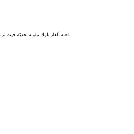
لعبة ألغاز بلوك ملونة تحديّة حيث ترتب قطع البلوكات الملونة في مساحات محدودة. اختبر وعيك المكاني ومهارات التخطيط من خلال مستويات كولور بلوك جام المتزايدة التعقيد.