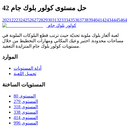
حل مستوى كولور بلوك جام 42
20
21
22
23
24
25
26
27
28
29
30
31
32
33
34
35
36
37
38
39
40
41
42
43
44
45
46
4
كولور بلوك جام
لعبة ألغاز بلوك ملونة تحديّة حيث ترتب قطع البلوكات الملونة في
مساحات محدودة. اختبر وعيك المكاني ومهارات التخطيط من خلال
مستويات كولور بلوك جام المتزايدة التعقيد.
الموارد
أدلة المستويات
تحميل اللعبة
المستويات الساخنة
المستوى 80
المستوى 279
المستوى 318
المستوى 338
المستوى 414
المستوى 996